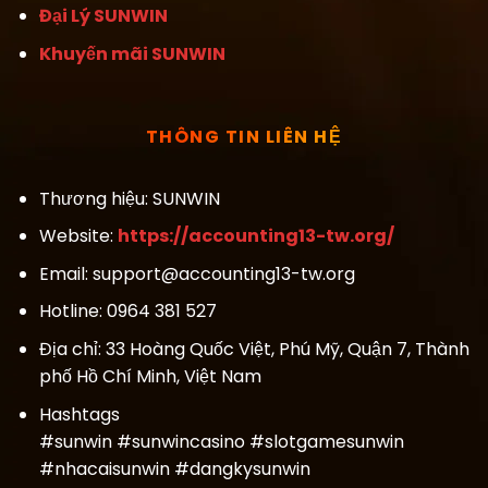
Đại Lý SUNWIN
Khuyến mãi SUNWIN
THÔNG TIN LIÊN HỆ
Thương hiệu: SUNWIN
Website:
https://accounting13-tw.org/
Email:
support@accounting13-tw.org
Hotline: 0964 381 527
Địa chỉ: 33 Hoàng Quốc Việt, Phú Mỹ, Quận 7, Thành
phố Hồ Chí Minh, Việt Nam
Hashtags
#sunwin #sunwincasino #slotgamesunwin
#nhacaisunwin #dangkysunwin