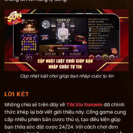
Cập nhật luật chơi giúp bạn nhập cuộc tự tin
LỜI KẾT
Những chia sẻ trên đây về
Tài Xỉu Sunwin
đã chính
thức khép lại bài viết giới thiệu này. Cổng game cung
cấp nhiều phiên bản cược thú vị, tạo điều kiện giúp
bạn thỏa sức đặt cược 24/24. Với cách chơi đơn