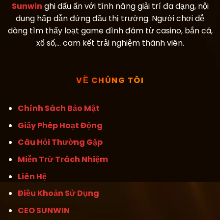
Sunwin
ghi dấu ấn với tính năng giải trí đa dạng, nội
dung hấp dẫn đứng đầu thị trường. Người chơi dễ
dàng tìm thấy loạt game đình đám từ casino, bắn cá,
xổ số,... cam kết trải nghiệm thành viên.
VỀ CHÚNG TÔI
Chính Sách Bảo Mật
Giấy Phép Hoạt Động
Câu Hỏi Thường Gặp
Miễn Trừ Trách Nhiệm
Liên Hệ
Điều Khoản Sử Dụng
CEO SUNWIN