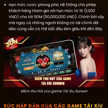
Hạn mức cược phong phú: Hệ thống cho phép
khách hàng tham gia với hạn mức từ 1K (1,000
VND) cho tới 50M (50,000,000 VND). Chính bởi vậy
mà ngay cả những người không có tài chính dồi
dào cũng vẫn có thể bắt đầu làm giàu khi đến đây.
Điểm thu hút của game Tài Xỉu Sunwin
SỨC HẤP DẪN CỦA CÁC GAME TÀI XỈU