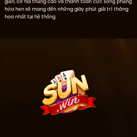
giản, cơ hội thắng cao và thanh toán cực sòng phẳng
hứa hẹn sẽ mang đến những giây phút giải trí thăng
hoa nhất tại hệ thống.